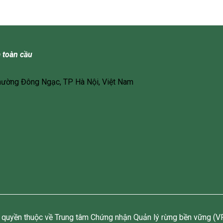
 toàn cầu
hường Đông Ngạc, TP Hà Nội, Việt Nam
 quyền thuộc về Trung tâm Chứng nhận Quản lý rừng bền vững (V