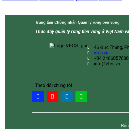
Trung tâm Chứng nhận Quản lý rừng bền vững
Thúc đẩy quản lý rừng bền vững ở Việt Nam và
46 Đức Thắng, P
vfcs.vn
+84 2466857688
info@vfcs.vn
Theo dõi chúng tôi
Bản