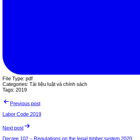
File Type:
pdf
Categories:
Tài liệu luật và chính sách
Tags:
2019
Previous post
Labor Code 2019
Next post
Decree 102 – Regulations on the legal timber system 2020