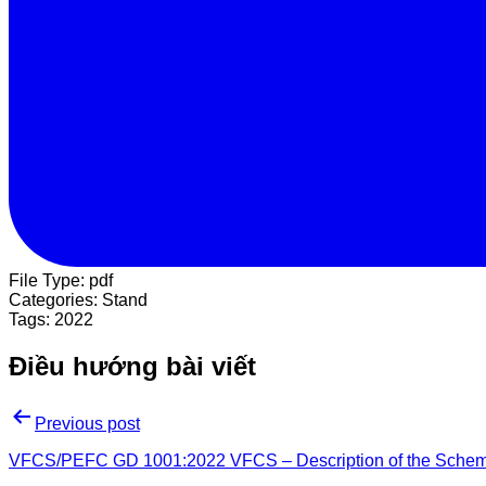
File Type:
pdf
Categories:
Stand
Tags:
2022
Điều hướng bài viết
Previous post
VFCS/PEFC GD 1001:2022 VFCS – Description of the Schem