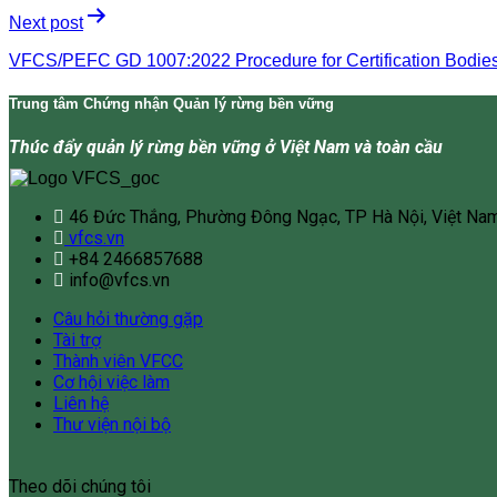
Next post
VFCS/PEFC GD 1007:2022 Procedure for Certification Bodies N
Trung tâm Chứng nhận Quản lý rừng bền vững
Thúc đẩy quản lý rừng bền vững ở Việt Nam và toàn cầu
46 Đức Thắng, Phường Đông Ngạc, TP Hà Nội, Việt Na
vfcs.vn
+84 2466857688
info@vfcs.vn
Câu hỏi thường gặp
Tài trợ
Thành viên VFCC
Cơ hội việc làm
Liên hệ
Thư viện nội bộ
Theo dõi chúng tôi