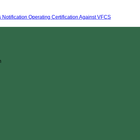
otification Operating Certification Against VFCS
m