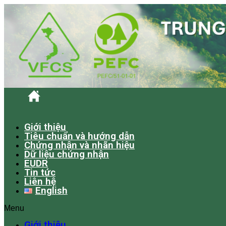
Giới thiệu
Tiêu chuẩn và hướng dẫn
Chứng nhận và nhãn hiệu
Dữ liệu chứng nhận
EUDR
Tin tức
Liên hệ
English
Menu
Giới thiệu