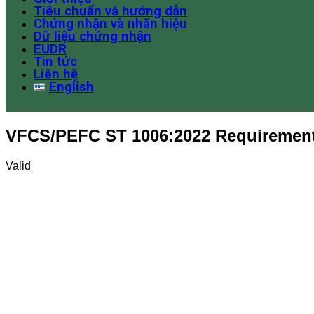
Tiêu chuẩn và hướng dẫn
Chứng nhận và nhãn hiệu
Dữ liệu chứng nhận
EUDR
Tin tức
Liên hệ
English
VFCS/PEFC ST 1006:2022 Requirements
Valid