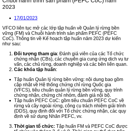
Chuỗi hành trình sản phẩm (PEFC CoC) năm
2023
17/01/2023
VFCO liên tục mở các lớp tập huấn về Quản lý rừng bền
vững (FM) và Chuỗi hành trình sản phẩm PEFC (PEFC
CoC). Thông tin về Kế hoạch tập huấn năm 2023 dự kiến
như sau:
Đối tượng tham gia
: Đánh giá viên của các Tổ chức
chứng nhận (CBs), các chuyên gia cung ứng dịch vụ tư
vấn, các chủ rừng, doanh nghiệp và các bên liên quan.
Các khóa tập huấn
:
Tập huấn Quản lý rừng bền vững: nội dung bao gồm
cập nhật về Hệ thống chứng chỉ rừng Quốc gia
(VFCS), tiêu chuẩn quản lý rừng bền vững, quy trình
chứng nhận, chứng chỉ nhóm, đánh giá nội bộ.
Tập huấn PEFC CoC: gồm tiêu chuẩn PEFC CoC về
rừng và cây ngoài rừng, công cụ trách nhiệm giải trình
(DDS), quy định đối với Tổ chức chứng nhận, các quy
định về sử dụng Nhãn PEFC, vv.
Thời gian tổ chức:
Tập huấn FM và PEFC CoC được