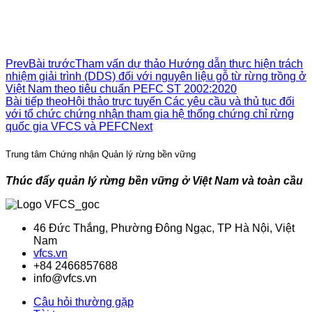
Prev
Bài trước
Tham vấn dự thảo Hướng dẫn thực hiện trách
nhiệm giải trình (DDS) đối với nguyên liệu gỗ từ rừng trồng ở
Việt Nam theo tiêu chuẩn PEFC ST 2002:2020
Bài tiếp theo
Hội thảo trực tuyến Các yêu cầu và thủ tục đối
với tổ chức chứng nhận tham gia hệ thống chứng chỉ rừng
quốc gia VFCS và PEFC
Next
Trung tâm Chứng nhận Quản lý rừng bền vững
Thúc đẩy quản lý rừng bền vững ở Việt Nam và toàn cầu
46 Đức Thắng, Phường Đông Ngạc, TP Hà Nội, Việt
Nam
vfcs.vn
+84 2466857688
info@vfcs.vn
Câu hỏi thường gặp