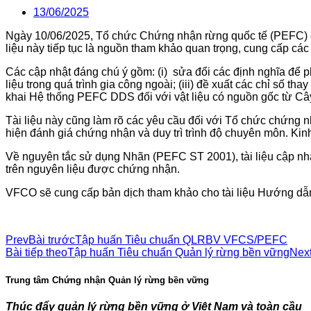
13/06/2025
Ngày 10/06/2025, Tổ chức Chứng nhận rừng quốc tế (PEFC) đã
liệu này tiếp tục là nguồn tham khảo quan trọng, cung cấp cá
Các cập nhật đáng chú ý gồm: (i) sửa đổi các định nghĩa để
liệu trong quá trình gia công ngoài; (iii) đề xuất các chỉ số th
khai Hệ thống PEFC DDS đối với vật liệu có nguồn gốc từ Câ
Tài liệu này cũng làm rõ các yêu cầu đối với Tổ chức chứng 
hiện đánh giá chứng nhận và duy trì trình độ chuyên môn. Ki
Về nguyên tắc sử dụng Nhãn (PEFC ST 2001), tài liệu cập nh
trên nguyên liệu được chứng nhận.
VFCO sẽ cung cấp bản dịch tham khảo cho tài liệu Hướng dẫn
Prev
Bài trước
Tập huấn Tiêu chuẩn QLRBV VFCS/PEFC
Bài tiếp theo
Tập huấn Tiêu chuẩn Quản lý rừng bền vững
Nex
Trung tâm Chứng nhận Quản lý rừng bền vững
Thúc đẩy quản lý rừng bền vững ở Việt Nam và toàn cầu