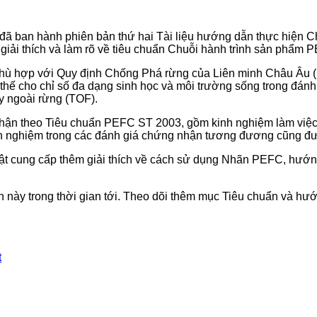
 ban hành phiên bản thứ hai Tài liệu hướng dẫn thực hiện Chu
c giải thích và làm rõ về tiêu chuẩn Chuỗi hành trình sản phẩm
 phù hợp với Quy định Chống Phá rừng của Liên minh Châu Âu (
ay thế cho chỉ số đa dạng sinh học và môi trường sống trong đánh 
y ngoài rừng (TOF).
nhận theo Tiêu chuẩn PEFC ST 2003, gồm kinh nghiệm làm việc v
nh nghiệm trong các đánh giá chứng nhận tương đương cũng đượ
ật cung cấp thêm giải thích về cách sử dụng Nhãn PEFC, hướng
 này trong thời gian tới. Theo dõi thêm mục Tiêu chuẩn và hướ
t