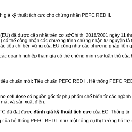
 giá kỹ thuật tích cực cho chứng nhận PEFC RED II.
(EU) đã được cập nhật trên cơ sởChỉ thị 2018/2001 ngày 11 t
) có thể công nhận các chương trình chứng nhận tự nguyện là t
ủ các tiêu chí bền vững của EU cũng như các phương pháp liên 
 doanh nghiệp tham gia có thể chứng minh sự tuân thủ của họ v
ộ tiêu chuẩn mới: Tiêu chuẩn PEFC RED II. Hệ thống PEFC RED
o-cellulose có nguồn gốc từ phụ phẩm chế biến từ các ngành cô
 mát và sản xuất điện.
FC đã đạt được
đánh giá kỹ thuật tích cực
của EC. Thông tin 
ng của hệ thống PEFC RED II như một công cụ thị trường hỗ trợ