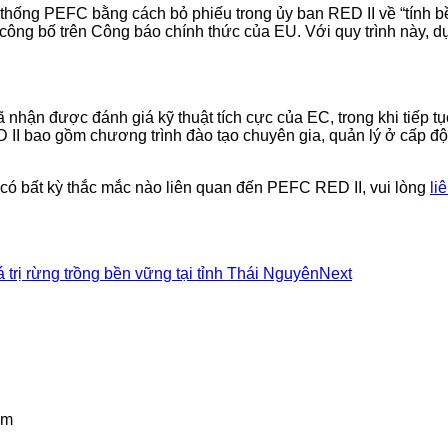
thống PEFC bằng cách bỏ phiếu trong ủy ban RED II về “tính bề
 công bố trên Công báo chính thức của EU. Với quy trình này, 
nhận được đánh giá kỹ thuật tích cực của EC, trong khi tiếp tục
 II bao gồm chương trình đào tạo chuyên gia, quản lý ở cấp đ
 có bất kỳ thắc mắc nào liên quan đến PEFC RED II, vui lòng
li
 trị rừng trồng bền vững tại tỉnh Thái Nguyên
Next
am