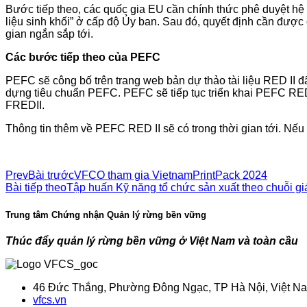
Bước tiếp theo, các quốc gia EU cần chính thức phê duyệt hệ 
liệu sinh khối” ở cấp độ Ủy ban. Sau đó, quyết định cần được
gian ngắn sắp tới.
Các bước tiếp theo của PEFC
PEFC sẽ công bố trên trang web bản dự thảo tài liệu RED II đã 
dựng tiêu chuẩn PEFC. PEFC sẽ tiếp tục triển khai PEFC RED
FREDII.
Thông tin thêm về PEFC RED II sẽ có trong thời gian tới. Nếu
Prev
Bài trước
VFCO tham gia VietnamPrintPack 2024
Bài tiếp theo
Tập huấn Kỹ năng tổ chức sản xuất theo chuỗi giá
Trung tâm Chứng nhận Quản lý rừng bền vững
Thúc đẩy quản lý rừng bền vững ở Việt Nam và toàn cầu
46 Đức Thắng, Phường Đông Ngạc, TP Hà Nội, Việt N
vfcs.vn