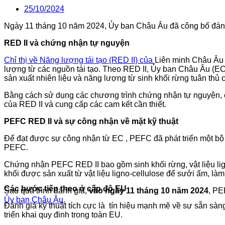
25/10/2024
Ngày 11 tháng 10 năm 2024, Ủy ban Châu Âu đã công bố đánh
RED II và chứng nhận tự nguyện
Chỉ thị về Năng lượng tái tạo (RED II)
của
Liên minh Châu Âu 
lượng từ các nguồn tái tạo. Theo RED II, Ủy ban Châu Âu (EC
sản xuất nhiên liệu và năng lượng từ sinh khối rừng tuân th
Bằng cách sử dụng các chương trình chứng nhận tự nguyện, các
của RED II và cung cấp các cam kết cần thiết.
PEFC RED II và sự công nhận về mặt kỹ thuật
Để đạt được sự công nhận từ EC , PEFC đã phát triển một b
PEFC.
Chứng nhận PEFC RED II bao gồm sinh khối rừng, vật liệu lign
khối được sản xuất từ vật liệu ligno-cellulose để sưởi ấm, làm
Các bước tiếp theo ở cấp độ EU
Sau quá trình đánh giá,
vào ngày 11 tháng 10 năm 2024
, PE
Ủy ban Châu Âu.
Đánh giá kỹ thuật tích cực là tín hiệu mạnh mẽ về sự sẵn sà
triển khai quy đinh trong toàn EU.